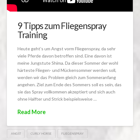
9 Tipps zum Fliegenspray
Training
Heute geht’s um Angst vorm Fliegenspray, da sehr
viele Pferde davon betroffen sind. Eine davon ist
meine Jungstute Shima. Da dieser Sommer der wohl
härteste Fliegen- und Mückensommer werden soll,
werden wir das Problem gleich zum Sommeranfang
angehen. Ziel zum Ende des Sommers soll es sein, das
sie das Spray vollkommen akzeptiert und sich auch
ohne Halfter und Strick beispielsweise …
Read More
ANGST
CURLY HORSE
FLIEGENSPRAY