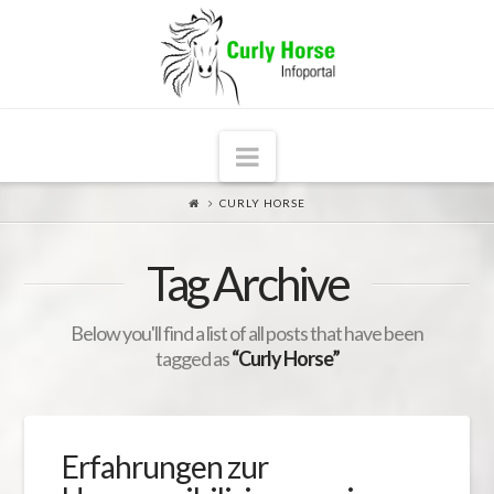
Navigation
CURLY HORSE
Tag Archive
Below you'll find a list of all posts that have been
tagged as
“Curly Horse”
Erfahrungen zur