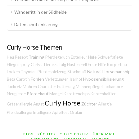
Wanderritt in der Südheide
Datenschutzerklärung
Curly Horse Themen
Training
Heu
Rezept
Pferdegeruch
Exterieur
Hufe
Schweifpflege
Fliegenspray
Curlys
Tierarzt
Talg
Husten
Fell
Erste Hilfe
Körperbau
Natural Horsemanship
Locken
Thymian
Pferdespielzeug
Stockmaß
Fohlen
Hyposensibilisierung
Beta Carotin
Verletzungen
Isarhof
Juckreiz
Möhren
Charakter
Fütterung
Mähnenpflege
hackamore
Pferdekauf
Neugierde
Mangel
Karottenchips
Knotenhalfter
Curly Horse
Züchter
Gräserallergie
Angst
Allergie
Pferdeallergie
Intelligenz
Apfeltest
Oralair
BLOG
ZÜCHTER
CURLY FORUM
ÜBER MICH