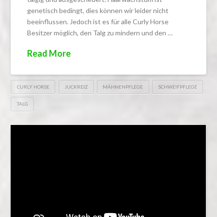
genetisch bedingt, dies können wir leider nicht
beeinflussen. Jedoch ist es für alle Curly Horse
Besitzer möglich, den Talg zu mindern und den …
Read More
CURLY HORSE
JUCKREIZ
MÄHNENPFLEGE
SCHWEIFPFLEGE
TALG