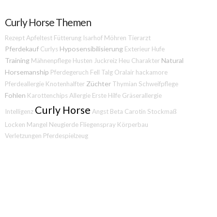
Curly Horse Themen
Rezept
Apfeltest
Fütterung
Isarhof
Möhren
Tierarzt
Pferdekauf
Hyposensibilisierung
Curlys
Exterieur
Hufe
Training
Natural
Mähnenpflege
Husten
Juckreiz
Heu
Charakter
Horsemanship
Pferdegeruch
Fell
Talg
Oralair
hackamore
Züchter
Pferdeallergie
Knotenhalfter
Thymian
Schweifpflege
Fohlen
Karottenchips
Allergie
Erste Hilfe
Gräserallergie
Curly Horse
Intelligenz
Angst
Beta Carotin
Stockmaß
Locken
Mangel
Neugierde
Fliegenspray
Körperbau
Verletzungen
Pferdespielzeug