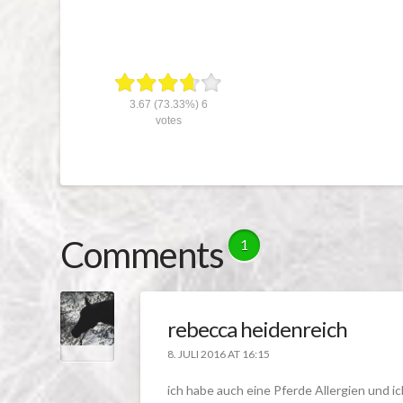
3.67
(73.33%)
6
votes
Comments
1
rebecca heidenreich
8. JULI 2016 AT 16:15
ich habe auch eine Pferde Allergien und ic