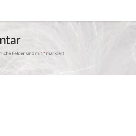
ntar
liche Felder sind mit
*
markiert