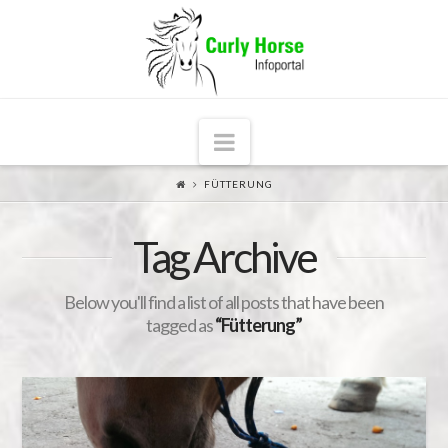
Navigation
FÜTTERUNG
Tag Archive
Below you'll find a list of all posts that have been
tagged as
“Fütterung”