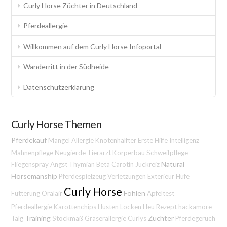
Curly Horse Züchter in Deutschland
Pferdeallergie
Willkommen auf dem Curly Horse Infoportal
Wanderritt in der Südheide
Datenschutzerklärung
Curly Horse Themen
Pferdekauf
Mangel
Allergie
Knotenhalfter
Erste Hilfe
Intelligenz
Mähnenpflege
Neugierde
Tierarzt
Körperbau
Schweifpflege
Natural
Fliegenspray
Angst
Thymian
Beta Carotin
Juckreiz
Horsemanship
Pferdespielzeug
Verletzungen
Exterieur
Hufe
Curly Horse
Fohlen
Fütterung
Oralair
Apfeltest
Pferdeallergie
Karottenchips
Husten
Locken
Heu
Rezept
hackamore
Training
Züchter
Talg
Stockmaß
Gräserallergie
Curlys
Pferdegeruch