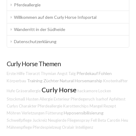
Pferdeallergie
Willkommen auf dem Curly Horse Infoportal
Wanderritt in der Südheide
Datenschutzerklärung
Curly Horse Themen
Pferdekauf
Fohlen
Erste Hilfe
Tierarzt
Thymian
Angst
Talg
Training
Züchter
Natural Horsemanship
Körperbau
Knotenhalfter
Curly Horse
Hufe
Gräserallergie
hackamore
Locken
Stockmaß
Husten
Allergie
Exterieur
Pferdegeruch
Isarhof
Apfeltest
Curlys
Charakter
Pferdeallergie
Karottenchips
Mangel
Rezept
Hyposensibilisierung
Möhren
Verletzungen
Fütterung
Schweifpflege
Juckreiz
Neugierde
Fliegenspray
Fell
Beta Carotin
Heu
Mähnenpflege
Pferdespielzeug
Oralair
Intelligenz