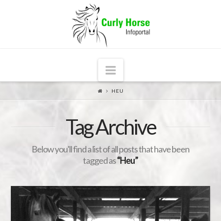
Navigation
HEU
Tag Archive
Below you'll find a list of all posts that have been
tagged as
“Heu”