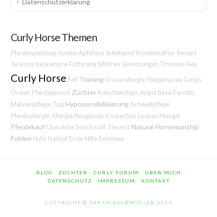
Datenschutzerklärung
Curly Horse Themen
Pferdespielzeug
Husten
Apfeltest
Intelligenz
Knotenhalfter
Rezept
Juckreiz
hackamore
Fütterung
Möhren
Verletzungen
Thymian
Heu
Curly Horse
Training
Fell
Gräserallergie
Fliegenspray
Curlys
Züchter
Oralair
Pferdegeruch
Karottenchips
Angst
Beta Carotin
Hyposensibilisierung
Mähnenpflege
Talg
Schweifpflege
Pferdeallergie
Allergie
Neugierde
Körperbau
Locken
Mangel
Pferdekauf
Natural Horsemanship
Charakter
Stockmaß
Tierarzt
Fohlen
Hufe
Isarhof
Erste Hilfe
Exterieur
BLOG
ZÜCHTER
CURLY FORUM
ÜBER MICH
DATENSCHUTZ
IMPRESSUM
KONTAKT
COPYRIGHT ©
SARAH KOLBMÜLLER
2019