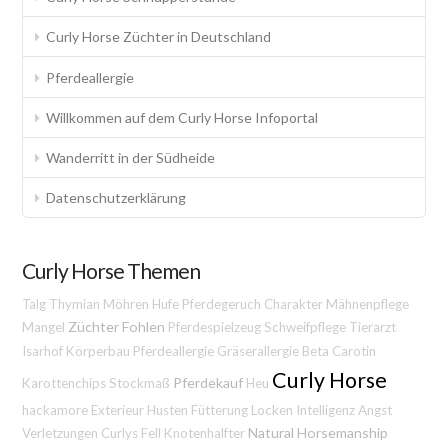
Curly Horse Züchter in Deutschland
Pferdeallergie
Willkommen auf dem Curly Horse Infoportal
Wanderritt in der Südheide
Datenschutzerklärung
Curly Horse Themen
Talg
Thymian
Möhren
Hufe
Pferdegeruch
Charakter
Mähnenpflege
Züchter
Fohlen
Mangel
Pferdespielzeug
Schweifpflege
Tierarzt
Isarhof
Körperbau
Pferdeallergie
Gräserallergie
Beta Carotin
Curly Horse
Pferdekauf
Karottenchips
Stockmaß
Heu
hackamore
Exterieur
Husten
Fütterung
Locken
Intelligenz
Angst
Natural Horsemanship
Verletzungen
Curlys
Fell
Knotenhalfter