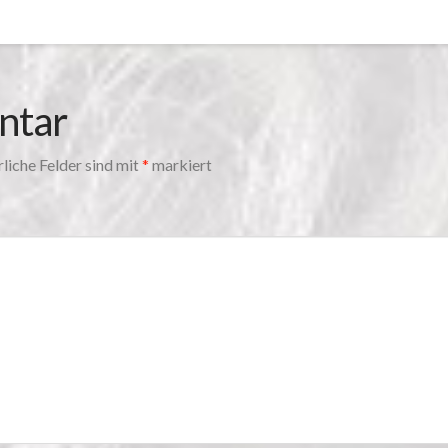
ntar
liche Felder sind mit
*
markiert