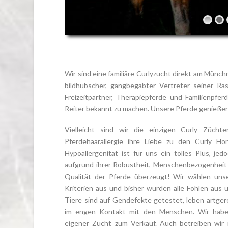
Wir sind eine familiäre Curlyzucht direkt am Münc
bildhübscher, gangbegabter Vertreter seiner Ra
Freizeitpartner, Therapiepferde und Familienpfe
Reiter bekannt zu machen. Unsere Pferde genießen
Vielleicht sind wir die einzigen Curly Zücht
Pferdehaarallergie ihre Liebe zu den Curly Ho
Hypoallergenität ist für uns ein tolles Plus, je
aufgrund ihrer Robustheit, Menschenbezogenheit 
Qualität der Pferde überzeugt! Wir wählen uns
Kriterien aus und bisher wurden alle Fohlen aus u
Tiere sind auf Gendefekte getestet, leben artge
im engen Kontakt mit den Menschen. Wir habe
eigener Zucht zum Verkauf. Auch betreiben wir