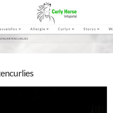
asseinfos
Allergie
Curly+
Storys
W
SENGARTENCURLIES
encurlies